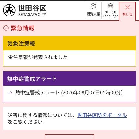
世田谷区
Foreign
閲覧支援
閉じる
Language
緊急情報
気象注意報
雷注意報が発表されました。
熱中症警戒アラート
熱中症警戒アラート (2026年08月07日05時00分)
災害に関する情報については、
世田谷区防災ポータル
をご覧ください。