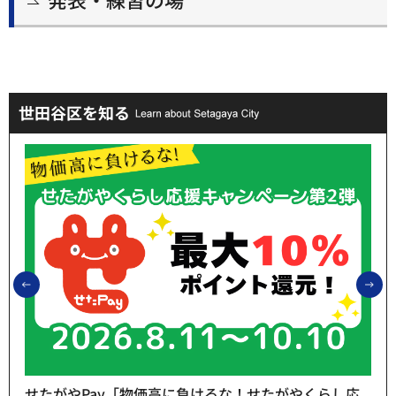
世田谷区を知る
前のスライドを表示
次
せたがやPay「物価高に負けるな！せたがやくらし応