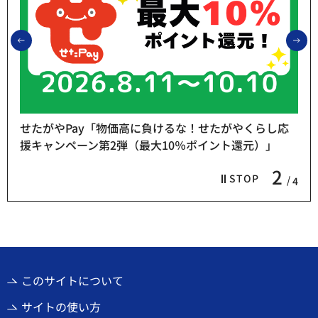
前のスライドを表示
次
せたがやPay「物価高に負けるな！せたがやくらし応
援キャンペーン第2弾（最大10％ポイント還元）」
2
STOP
4
このサイトについて
サイトの使い方