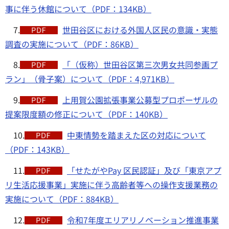
事に伴う休館について（PDF：134KB）
7.
世田谷区における外国人区民の意識・実態
調査の実施について（PDF：86KB）
8.
「（仮称）世田谷区第三次男女共同参画プ
ラン」（骨子案）について（PDF：4,971KB）
9.
上用賀公園拡張事業公募型プロポーザルの
提案限度額の修正について（PDF：140KB）
10.
中東情勢を踏まえた区の対応について
（PDF：143KB）
11.
「せたがやPay 区民認証」及び「東京アプ
リ生活応援事業」実施に伴う高齢者等への操作支援業務の
実施について（PDF：884KB）
12.
令和7年度エリアリノベーション推進事業