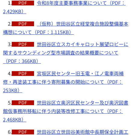
1.
令和8年度主要事務事業について（PDF：
2,429KB）
2.
（仮称）世田谷区立経堂複合施設整備基本
構想について（PDF：1,115KB）
3.
世田谷区立スカイキャロット展望ロビーに
関するサウンディング型市場調査の結果概要について
（PDF：366KB）
4.
宮坂区民センター旧玉電・江ノ電車両補
修・再塗装工事に伴う寄附募集の開始について（PDF：
253KB）
5.
世田谷区立奥沢区民センター及び奥沢図書
館仮事務所移転に伴う内装等改修工事について（PDF：
2,468KB）
6.
世田谷区立世田谷美術館中長期保全計画工