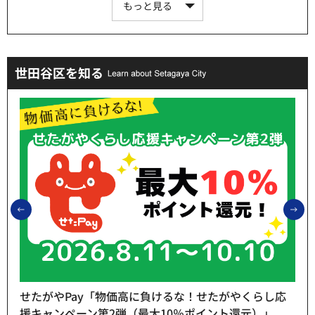
もっと見る
世田谷区を知る
前のスライドを表示
次
せたがやPay「物価高に負けるな！せたがやくらし応
援キャンペーン第2弾（最大10％ポイント還元）」