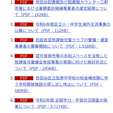
世田谷図書館及び図書館カウンター三軒
茶屋における業務委託候補事業者の選定結果につい
て（PDF：142KB）
令和6年度区立小・中学生海外交流事業の
公募について（PDF：112KB）
民設民営放課後児童クラブの整備・運営
事業者の募集開始について（PDF：1,558KB）
認可保育所等の余裕スペースを活用した
放課後児童健全育成事業の実施に向けた検討状況に
ついて（PDF：245KB）
世田谷区立弦巻中学校の校舎棟改築に伴
う学校開放施設の貸し出し休止について（PDF：
589KB）
令和5年度 全国学力・学習状況調査の結
果について（PDF：9,717KB）