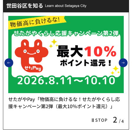
世田谷区を知る
前のスライドを表示
次
せたがやPay「物価高に負けるな！せたがやくらし応
援キャンペーン第2弾（最大10％ポイント還元）」
2
STOP
4