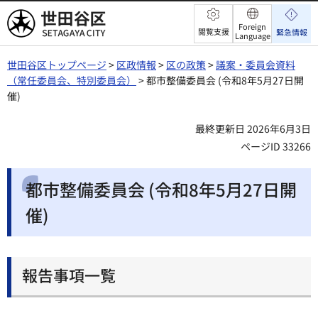
世田谷区
Foreign
閲覧支援
緊急情報
Language
世田谷区トップページ
>
区政情報
>
区の政策
>
議案・委員会資料
（常任委員会、特別委員会）
> 都市整備委員会 (令和8年5月27日開
催)
最終更新日 2026年6月3日
ページID 33266
都市整備委員会 (令和8年5月27日開
催)
報告事項一覧