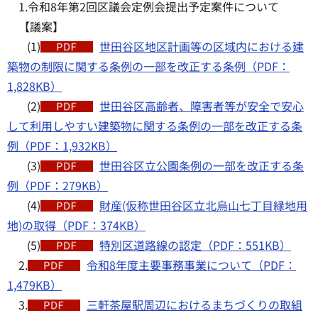
1.令和8年第2回区議会定例会提出予定案件について
【議案】
(1)
世田谷区地区計画等の区域内における建
築物の制限に関する条例の一部を改正する条例（PDF：
1,828KB）
(2)
世田谷区高齢者、障害者等が安全で安心
して利用しやすい建築物に関する条例の一部を改正する条
例（PDF：1,932KB）
(3)
世田谷区立公園条例の一部を改正する条
例（PDF：279KB）
(4)
財産(仮称世田谷区立北烏山七丁目緑地用
地)の取得（PDF：374KB）
(5)
特別区道路線の認定（PDF：551KB）
2.
令和8年度主要事務事業について（PDF：
1,479KB）
3.
三軒茶屋駅周辺におけるまちづくりの取組