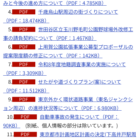
みと今後の進め方について（PDF：4,785KB）
4.
千歳烏山駅周辺の街づくりについて
（PDF：18,474KB）
5.
世田谷区立玉川野毛町公園野球場外改修工
事の請負契約について（PDF：1,467KB）
6.
上用賀公園拡張事業公募型プロポーザルの
提案限度額の修正について（PDF：142KB）
7.
令和8年度地籍調査事業の実施について
（PDF：3,309KB）
8.
せたがや道づくりプラン(案)について
（PDF：11,512KB）
9.
東京外かく環状道路事業（東名ジャンクシ
ョン周辺）の進捗状況等について（PDF：6,980KB）
10.
自動車事故の発生について（PDF：
90KB）
(別紙、個人情報の部分は除いています。)
11.
東京都市計画地区計画の決定(下高井戸駅周