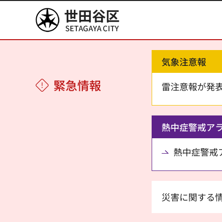
世田谷区
気象注意報
緊急情報
雷注意報が発
熱中症警戒ア
熱中症警戒アラ
災害に関する