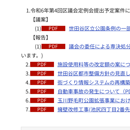
1.令和6年第4回区議会定例会提出予定案件
【議案】
(1)
世田谷区立公園条例の一部を
【報告】
(1)
議会の委任による専決処分の
います。)
2.
施設使用料等の改定額の案につい
3.
世田谷区都市整備方針の見直し(『
4.
街づくり情報システムの再構築
5.
自動車事故の発生について（PDF
6.
玉川野毛町公園拡張事業におけ
7.
擁壁改修工事(池尻四丁目2番先)