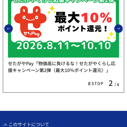
前のスライドを表示
次
せたがやPay「物価高に負けるな！せたがやくらし応
援キャンペーン第2弾（最大10％ポイント還元）」
2
STOP
4
このサイトについて