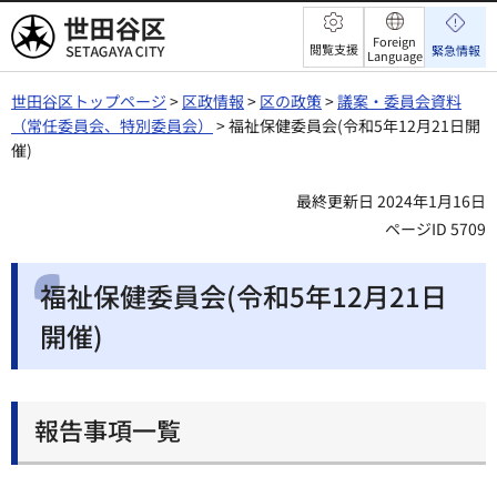
世田谷区
Foreign
閲覧支援
緊急情報
Language
世田谷区トップページ
>
区政情報
>
区の政策
>
議案・委員会資料
（常任委員会、特別委員会）
> 福祉保健委員会(令和5年12月21日開
催)
最終更新日 2024年1月16日
ページID 5709
福祉保健委員会(令和5年12月21日
開催)
報告事項一覧