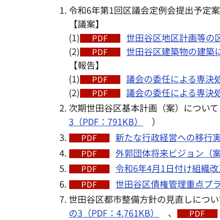
令和6年第1回区議会定例会提出予定
【議案】
(1)
世田谷区地区計画等の区
(2)
世田谷区建築物の建築に
【報告】
(1)
議会の委任による専決処
(2)
議会の委任による専決処
次期世田谷区基本計画（案）について
3（PDF：791KB）
）
新たな行政経営への移行実現
外郭団体将来ビジョン（案）
令和6年4月1日付け組織改
世田谷区債権管理重点プラン
世田谷区都市整備方針の見直しについ
の3（PDF：4,761KB）
、