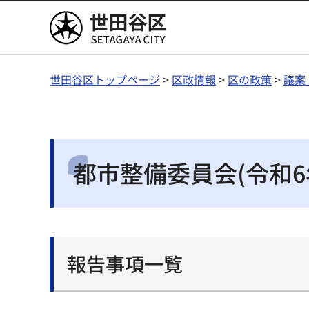
世田谷区
世田谷区トップページ
>
区政情報
>
区の政策
>
議案
都市整備委員会(令和6
報告事項一覧