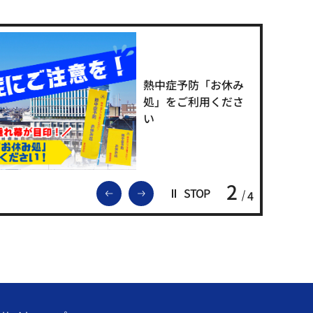
熱中症予防「お休み
処」をご利用くださ
い
2
前のスライドを表示
次のスライドを表示
STOP
4