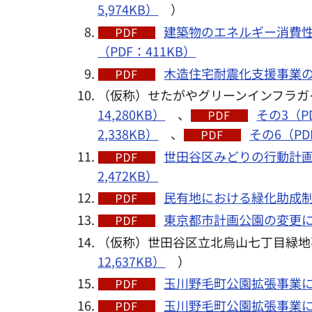
5,974KB）
）
建築物のエネルギー消費
（PDF：411KB）
木造住宅耐震化支援事業の対
（仮称）せたがやグリーンインフラガ
14,280KB）
、
その3（PD
2,338KB）
、
その6（PDF
世田谷区みどりの行動計画
2,472KB）
民有地における緑化助成制度
東京都市計画公園の変更につ
（仮称）世田谷区立北烏山七丁目緑地
12,637KB）
）
玉川野毛町公園拡張事業に
玉川野毛町公園拡張事業に