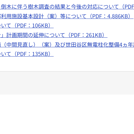
倒木に伴う樹木調査の結果と今後の対応について（PDF：
用施設基本設計（案）等について（PDF：4,886KB）
て（PDF：106KB）
計画期間の延伸について（PDF：261KB）
（中間見直し）（案）及び世田谷区無電柱化整備4ヵ年計画
て（PDF：135KB）