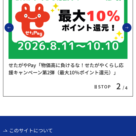
前のスライドを表示
次
せたがやPay「物価高に負けるな！せたがやくらし応
援キャンペーン第2弾（最大10％ポイント還元）」
2
STOP
4
このサイトについて