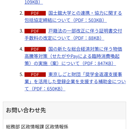
109KB）
国士舘大学との連携・協力に関する
包括協定締結について（PDF：503KB）
戸籍法の一部改正に伴う証明書交付
手数料の改定について（PDF：88KB）
国の新たな総合経済対策に伴う物価
高騰等対策（せたがやPayによる臨時消費喚起
策）の実施（案）について（PDF：847KB）
東京しごと財団「奨学金返還支援事
業」を活用した登録企業を支援する補助金につい
て（PDF：650KB）
お問い合わせ先
総務部 区政情報課 区政情報係