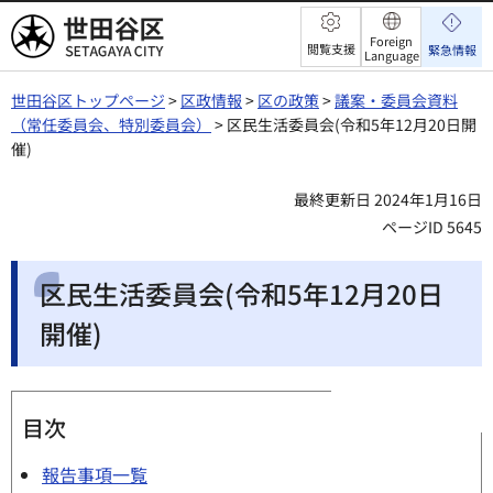
世田谷区
Foreign
閲覧支援
緊急情報
Language
世田谷区トップページ
>
区政情報
>
区の政策
>
議案・委員会資料
（常任委員会、特別委員会）
> 区民生活委員会(令和5年12月20日開
催)
最終更新日 2024年1月16日
ページID 5645
区民生活委員会(令和5年12月20日
開催)
目次
報告事項一覧