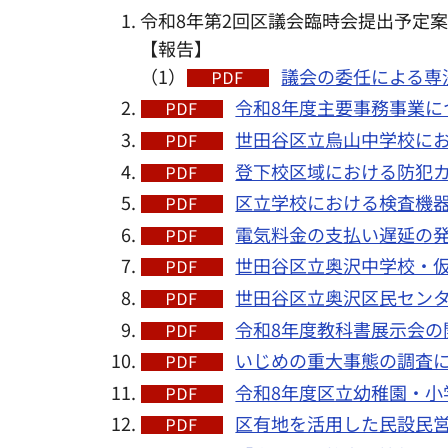
令和8年第2回区議会臨時会提出予定
【報告】
（1）
議会の委任による専
令和8年度主要事務事業につい
世田谷区立烏山中学校にお
登下校区域における防犯カメ
区立学校における検査機器
電気料金の支払い遅延の発生
世田谷区立奥沢中学校・仮称
世田谷区立奥沢区民センタ
令和8年度教科書展示会の開
いじめの重大事態の調査に
令和8年度区立幼稚園・小
区有地を活用した民設民営