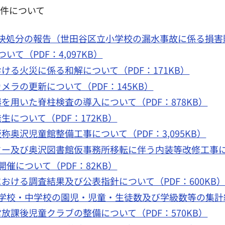
案件について
決処分の報告（世田谷区立小学校の漏水事故に係る損害賠償
て（PDF：4,097KB）
ける火災に係る和解について（PDF：171KB）
ラの更新について（PDF：145KB）
を用いた脊柱検査の導入について（PDF：878KB）
について（PDF：172KB）
奥沢児童館整備工事について（PDF：3,095KB）
ー及び奥沢図書館仮事務所移転に伴う内装等改修工事について
催について（PDF：82KB）
おける調査結果及び公表指針について（PDF：600KB
学校・中学校の園児・児童・生徒数及び学級数等の集計結果
放課後児童クラブの整備について（PDF：570KB）