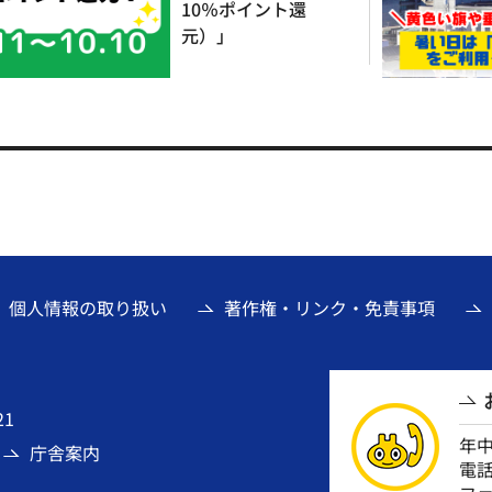
10％ポイント還
元）」
個人情報の取り扱い
著作権・リンク・免責事項
21
年
庁舎案内
電話番