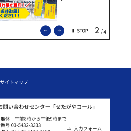
2
前のスライドを表示
次のスライドを表示
STOP
4
サイトマップ
お問い合わせセンター「せたがやコール」
中無休 午前8時から午後9時まで
号 03-5432-3333
入力フォーム