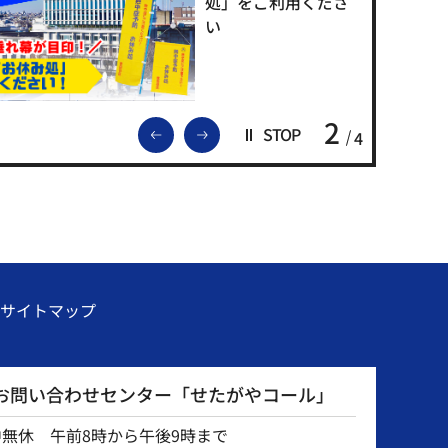
処」をご利用くださ
い
2
前のスライドを表示
次のスライドを表示
STOP
4
サイトマップ
お問い合わせセンター「せたがやコール」
中無休 午前8時から午後9時まで