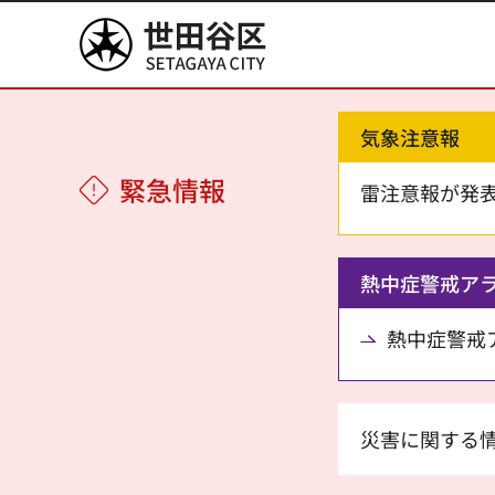
世田谷区
気象注意報
緊急情報
雷注意報が発
熱中症警戒ア
熱中症警戒アラ
災害に関する