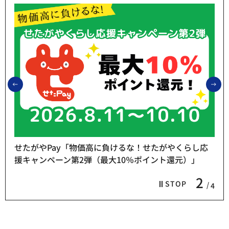
前のスライドを表示
次
せたがやPay「物価高に負けるな！せたがやくらし応
援キャンペーン第2弾（最大10％ポイント還元）」
2
STOP
4