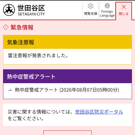
世田谷区
Foreign
閲覧支援
閉じる
Language
緊急情報
気象注意報
雷注意報が発表されました。
熱中症警戒アラート
熱中症警戒アラート (2026年08月07日05時00分)
災害に関する情報については、
世田谷区防災ポータル
をご覧ください。