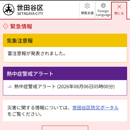
世田谷区
Foreign
閲覧支援
閉じる
Language
緊急情報
気象注意報
雷注意報が発表されました。
熱中症警戒アラート
熱中症警戒アラート (2026年08月06日05時00分)
災害に関する情報については、
世田谷区防災ポータル
をご覧ください。