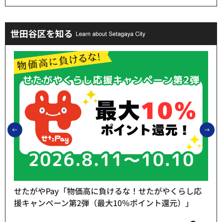
世田谷区を知る
前のスライドを表示
次
せたがやPay「物価高に負けるな！せたがやくらし応
援キャンペーン第2弾（最大10％ポイント還元）」