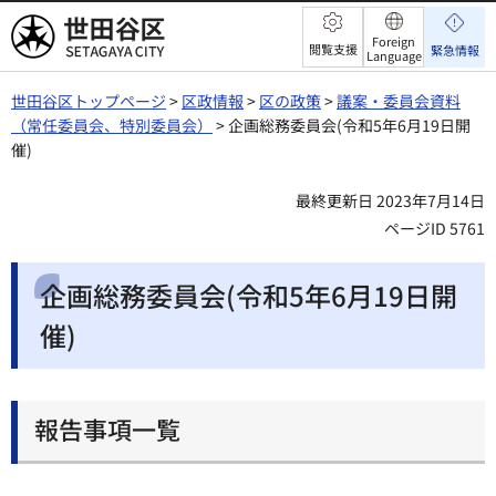
世田谷区
Foreign
閲覧支援
緊急情報
Language
世田谷区トップページ
>
区政情報
>
区の政策
>
議案・委員会資料
（常任委員会、特別委員会）
> 企画総務委員会(令和5年6月19日開
催)
最終更新日 2023年7月14日
ページID 5761
企画総務委員会(令和5年6月19日開
催)
報告事項一覧