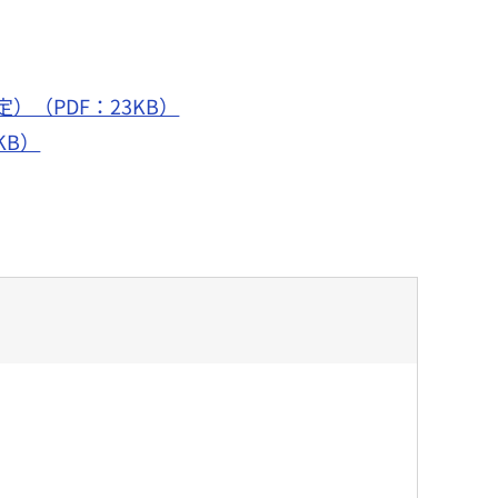
（PDF：23KB）
KB）