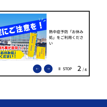
熱中症予防「お休み
処」をご利用くださ
い
2
前のスライドを表示
次のスライドを表示
STOP
4