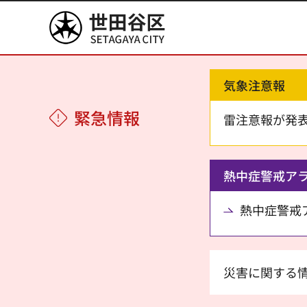
世田谷区
気象注意報
緊急情報
雷注意報が発
熱中症警戒ア
熱中症警戒アラ
災害に関する