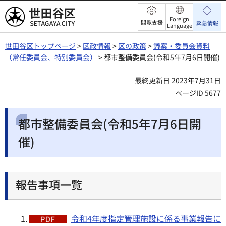
世田谷区
Foreign
閲覧支援
緊急情報
Language
世田谷区トップページ
>
区政情報
>
区の政策
>
議案・委員会資料
（常任委員会、特別委員会）
> 都市整備委員会(令和5年7月6日開催)
最終更新日 2023年7月31日
ページID 5677
都市整備委員会(令和5年7月6日開
催)
報告事項一覧
令和4年度指定管理施設に係る事業報告に