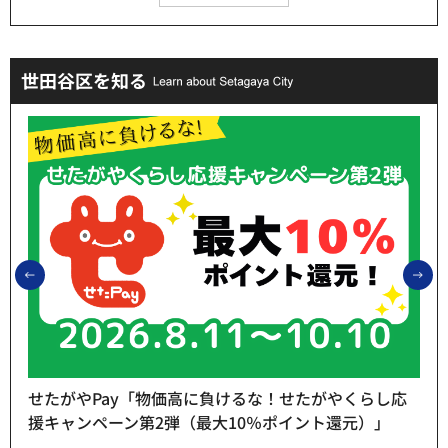
世田谷区を知る
前のスライドを表示
次
せたがやPay「物価高に負けるな！せたがやくらし応
援キャンペーン第2弾（最大10％ポイント還元）」