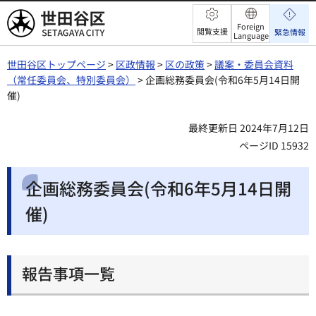
世田谷区
Foreign
閲覧支援
緊急情報
Language
世田谷区トップページ
>
区政情報
>
区の政策
>
議案・委員会資料
（常任委員会、特別委員会）
> 企画総務委員会(令和6年5月14日開
催)
最終更新日 2024年7月12日
ページID 15932
企画総務委員会(令和6年5月14日開
催)
報告事項一覧