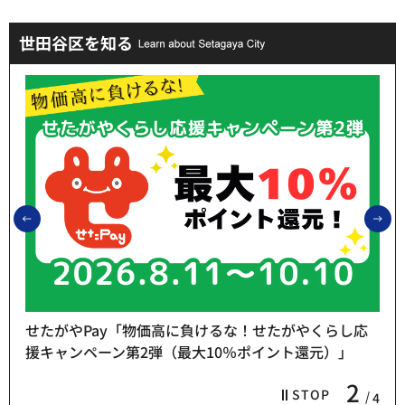
世田谷区を知る
前のスライドを表示
次
せたがやPay「物価高に負けるな！せたがやくらし応
援キャンペーン第2弾（最大10％ポイント還元）」
2
STOP
4