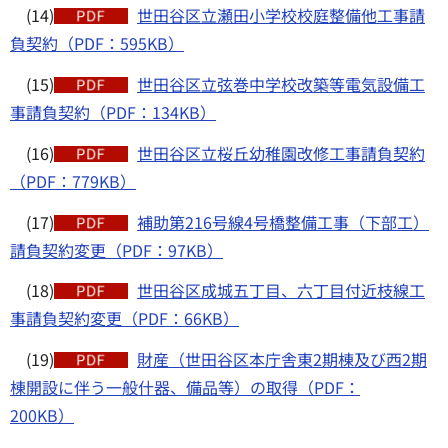
(14)
世田谷区立瀬田小学校校庭整備他工事請
負契約（PDF：595KB）
(15)
世田谷区立弦巻中学校改築等電気設備工
事請負契約（PDF：134KB）
(16)
世田谷区立桜丘幼稚園改修工事請負契約
（PDF：779KB）
(17)
補助第216号線4号橋整備工事（下部工）
請負契約変更（PDF：97KB）
(18)
世田谷区成城五丁目、六丁目付近枝線工
事請負契約変更（PDF：66KB）
(19)
財産（世田谷区本庁舎東2期棟及び西2期
棟開設に伴う一般什器、備品等）の取得（PDF：
200KB）