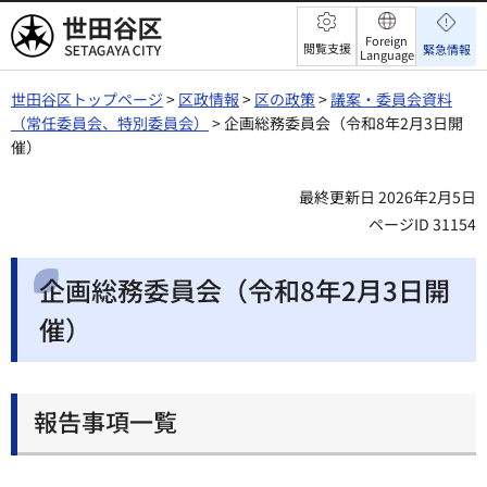
世田谷区
Foreign
閲覧支援
緊急情報
Language
世田谷区トップページ
>
区政情報
>
区の政策
>
議案・委員会資料
（常任委員会、特別委員会）
> 企画総務委員会（令和8年2月3日開
催）
最終更新日 2026年2月5日
ページID 31154
企画総務委員会（令和8年2月3日開
催）
報告事項一覧