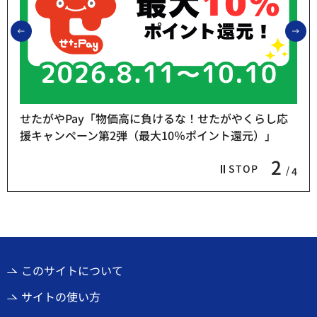
前のスライドを表示
次
せたがやPay「物価高に負けるな！せたがやくらし応
援キャンペーン第2弾（最大10％ポイント還元）」
2
STOP
4
このサイトについて
サイトの使い方