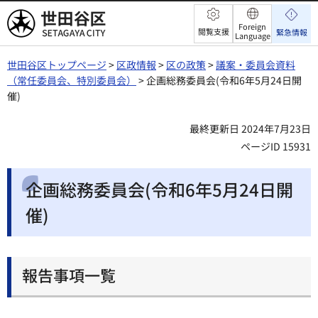
世田谷区
Foreign
閲覧支援
緊急情報
Language
世田谷区トップページ
>
区政情報
>
区の政策
>
議案・委員会資料
（常任委員会、特別委員会）
> 企画総務委員会(令和6年5月24日開
催)
最終更新日 2024年7月23日
ページID 15931
企画総務委員会(令和6年5月24日開
催)
報告事項一覧