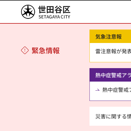
世田谷区
気象注意報
緊急情報
雷注意報が発
熱中症警戒ア
熱中症警戒アラ
災害に関する