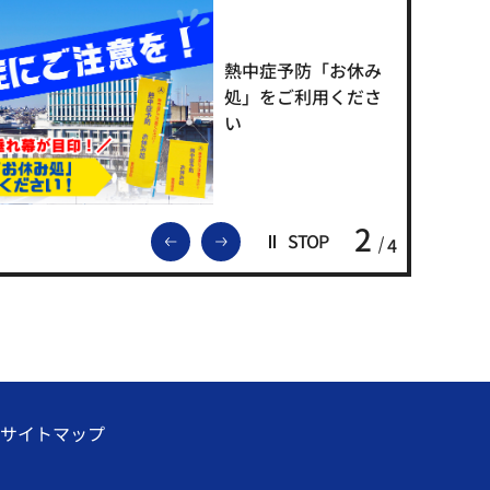
熱中症予防「お休み
処」をご利用くださ
い
2
前のスライドを表示
次のスライドを表示
STOP
4
サイトマップ