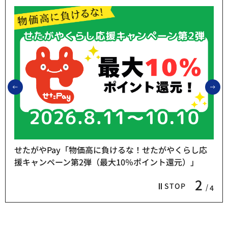
前のスライドを表示
次
せたがやPay「物価高に負けるな！せたがやくらし応
援キャンペーン第2弾（最大10％ポイント還元）」
2
STOP
4