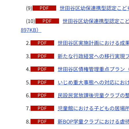
(9)
世田谷区幼保連携型認定こども
(10)
世田谷区幼保連携型認定こど
897KB）
2.
世田谷区実施計画における成果指
3.
新たな行政経営への移行実現プラ
4.
世田谷区債権管理重点プラン（令
5.
いじめ重大事態への対応における
6.
民設民営放課後児童クラブの整備
7.
児童館における子どもの居場所フ
8.
新BOP学童クラブにおける虐待