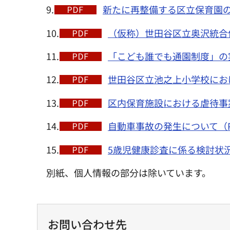
9.
新たに再整備する区立保育園の対
10.
（仮称）世田谷区立奥沢統合保
11.
「こども誰でも通園制度」の実施
12.
世田谷区立池之上小学校におけ
13.
区内保育施設における虐待事案
14.
自動車事故の発生について（PD
15.
5歳児健康診査に係る検討状況に
別紙、個人情報の部分は除いています。
お問い合わせ先