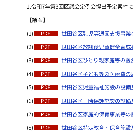
1.令和7年第3回区議会定例会提出予定案件
【議案】
(1)
世田谷区乳児等通園支援事業の
(2)
世田谷区放課後児童健全育成事
(3)
世田谷区ひとり親家庭等の医療
(4)
世田谷区子ども等の医療費の助
(5)
世田谷区児童福祉施設の設備及
(6)
世田谷区一時保護施設の設備及
(7)
世田谷区家庭的保育事業等の設
(8)
世田谷区特定教育・保育施設及