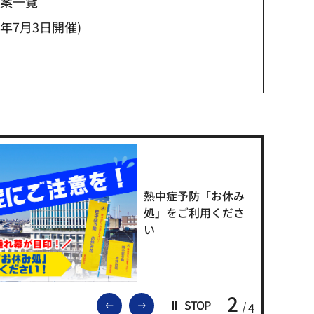
議案一覧
年7月3日開催)
熱中症予防「お休み
処」をご利用くださ
い
2
前のスライドを表示
次のスライドを表示
STOP
4