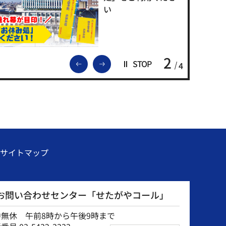
い
2
前のスライドを表示
次のスライドを表示
STOP
4
サイトマップ
お問い合わせセンター「せたがやコール」
中無休 午前8時から午後9時まで