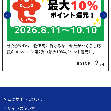
前のスライドを表示
次
せたがやPay「物価高に負けるな！せたがやくらし応
援キャンペーン第2弾（最大10％ポイント還元）」
2
STOP
4
このサイトについて
サイトの使い方