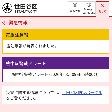
世田谷区
Foreign
閲覧支援
閉じる
Language
緊急情報
気象注意報
雷注意報が発表されました。
熱中症警戒アラート
熱中症警戒アラート (2026年08月09日05時00分)
災害に関する情報については、
世田谷区防災ポータル
をご覧ください。