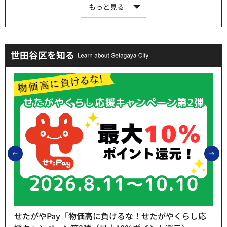
もっと見る
世田谷区を知る
前のスライドを表示
次
せたがやPay「物価高に負けるな！せたがやくらし応