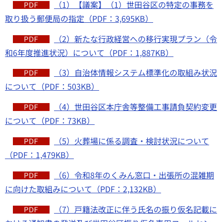
（1）【議案】（1）世田谷区の特定の事務を
取り扱う郵便局の指定（PDF：3,695KB）
（2）新たな行政経営への移行実現プラン（令
和6年度推進状況）について（PDF：1,887KB）
（3）自治体情報システム標準化の取組み状況
について（PDF：503KB）
（4）世田谷区本庁舎等整備工事請負契約変更
について（PDF：73KB）
（5）火葬場に係る調査・検討状況について
（PDF：1,479KB）
（6）令和8年のくみん窓口・出張所の混雑期
に向けた取組みについて（PDF：2,132KB）
（7）戸籍法改正に伴う氏名の振り仮名記載に