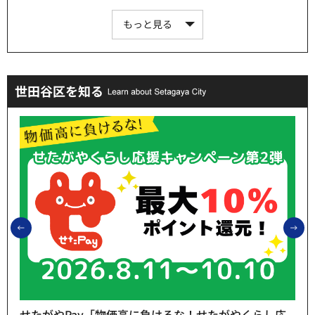
もっと見る
世田谷区を知る
前のスライドを表示
次
せたがやPay「物価高に負けるな！せたがやくらし応