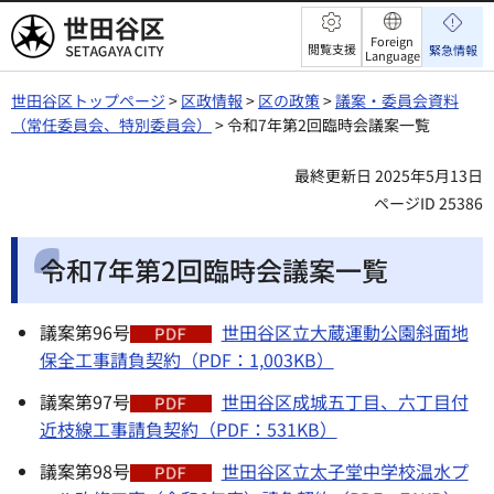
世田谷区
Foreign
閲覧支援
緊急情報
Language
世田谷区トップページ
>
区政情報
>
区の政策
>
議案・委員会資料
（常任委員会、特別委員会）
> 令和7年第2回臨時会議案一覧
最終更新日 2025年5月13日
ページID 25386
令和7年第2回臨時会議案一覧
議案第96号
世田谷区立大蔵運動公園斜面地
保全工事請負契約（PDF：1,003KB）
議案第97号
世田谷区成城五丁目、六丁目付
近枝線工事請負契約（PDF：531KB）
議案第98号
世田谷区立太子堂中学校温水プ