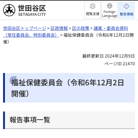
世田谷区
Foreign
閲覧支援
緊急情報
Language
世田谷区トップページ
>
区政情報
>
区の政策
>
議案・委員会資料
（常任委員会、特別委員会）
> 福祉保健委員会（令和6年12月2日開
催）
最終更新日 2024年12月9日
ページID 21470
福祉保健委員会（令和6年12月2日
開催）
報告事項一覧