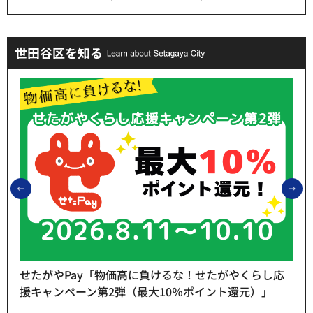
世田谷区を知る
前のスライドを表示
次
せたがやPay「物価高に負けるな！せたがやくらし応
援キャンペーン第2弾（最大10％ポイント還元）」