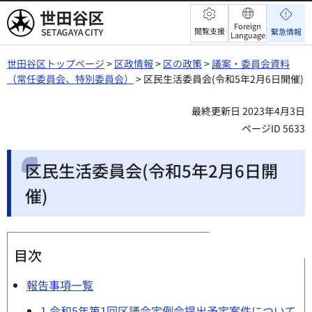
世田谷区
Foreign
閲覧支援
緊急情報
Language
世田谷区トップページ
>
区政情報
>
区の政策
>
議案・委員会資料
（常任委員会、特別委員会）
> 区民生活委員会(令和5年2月6日開催)
最終更新日 2023年4月3日
ページID 5633
区民生活委員会(令和5年2月6日開
催)
目次
報告事項一覧
1.令和5年第1回区議会定例会提出予定案件について