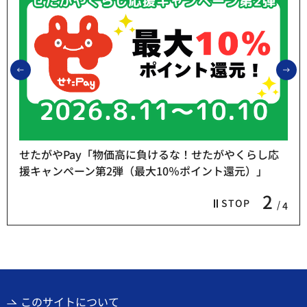
前のスライドを表示
次
せたがやPay「物価高に負けるな！せたがやくらし応
援キャンペーン第2弾（最大10％ポイント還元）」
2
STOP
4
このサイトについて