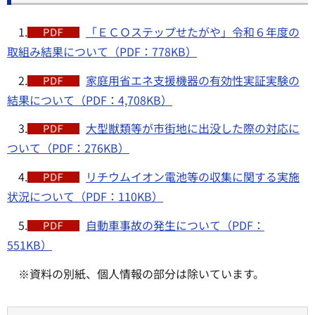
1.
「ＥＣＯステップせたがや」令和６年度の
取組み結果について（PDF：778KB）
2.
家庭用省エネ支援機器の有効性実証実験の
結果について（PDF：4,708KB）
3.
大型獣類等が市街地に出没した際の対応に
ついて（PDF：276KB）
4.
リチウムイオン電池等の収集に関する実施
状況について（PDF：110KB）
5.
自動車事故の発生について（PDF：
551KB）
※資料の別紙、個人情報の部分は除いています。