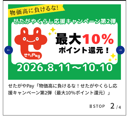
前のスライドを表示
次
せたがやPay「物価高に負けるな！せたがやくらし応
援キャンペーン第2弾（最大10％ポイント還元）」
2
STOP
4