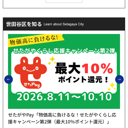
世田谷区を知る
前のスライドを表示
次
せたがやPay「物価高に負けるな！せたがやくらし応
援キャンペーン第2弾（最大10％ポイント還元）」