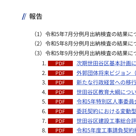
報告
（1）令和5年7月分例月出納検査の結果につ
（2）令和5年8月分例月出納検査の結果につ
（3）令和5年9月分例月出納検査の結果につ
次期世田谷区基本計画にお
外郭団体将来ビジョン（素
新たな行政経営への移行実
世田谷区教育大綱について
令和5年特別区人事委員会
委託契約における変動型最
世田谷区建設工事総合評価
令和5年度工事請負契約締