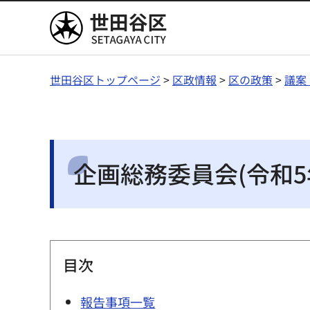
世田谷区
世田谷区トップページ
>
区政情報
>
区の政策
>
議案
企画総務委員会(令和5年
目次
報告事項一覧