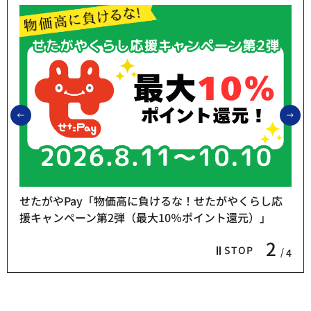
前のスライドを表示
次
せたがやPay「物価高に負けるな！せたがやくらし応
援キャンペーン第2弾（最大10％ポイント還元）」
2
STOP
4