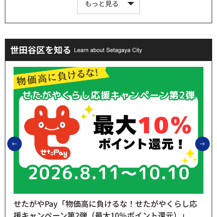
もっと見る
世田谷区を知る
前のスライドを表示
次
せたがやPay「物価高に負けるな！せたがやくらし応
援キャンペーン第2弾（最大10％ポイント還元）」