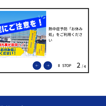
熱中症予防「お休み
処」をご利用くださ
い
2
前のスライドを表示
次のスライドを表示
STOP
4