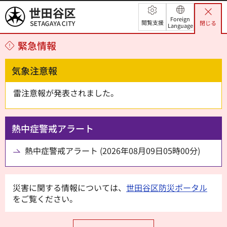
世田谷区
Foreign
閲覧支援
閉じる
Language
緊急情報
気象注意報
雷注意報が発表されました。
熱中症警戒アラート
熱中症警戒アラート (2026年08月09日05時00分)
災害に関する情報については、
世田谷区防災ポータル
をご覧ください。