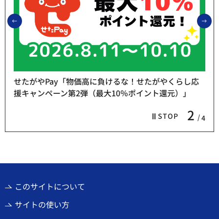
前のスライドを表示
次
せたがやPay「物価高に負けるな！せたがやくらし応
援キャンペーン第2弾（最大10％ポイント還元）」
2
STOP
4
このサイトについて
サイトの使い方