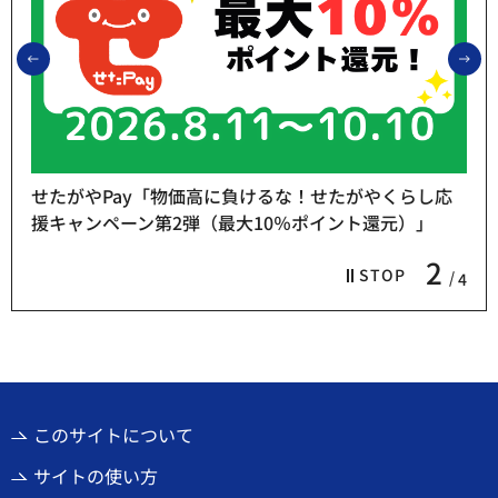
前のスライドを表示
次
せたがやPay「物価高に負けるな！せたがやくらし応
援キャンペーン第2弾（最大10％ポイント還元）」
2
STOP
4
このサイトについて
サイトの使い方