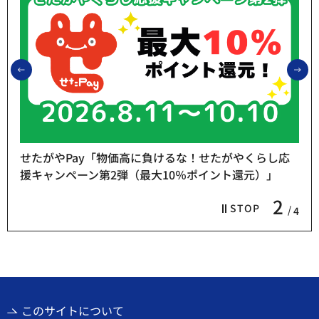
前のスライドを表示
次
せたがやPay「物価高に負けるな！せたがやくらし応
援キャンペーン第2弾（最大10％ポイント還元）」
2
STOP
4
このサイトについて