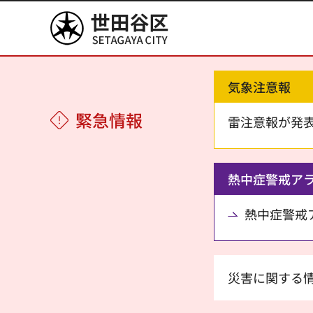
世田谷区
気象注意報
緊急情報
雷注意報が発
熱中症警戒ア
熱中症警戒アラ
災害に関する