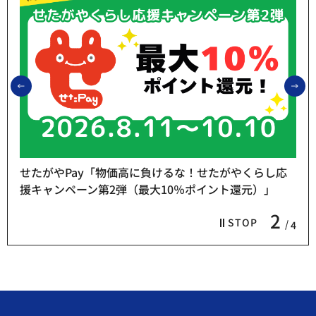
前のスライドを表示
次
せたがやPay「物価高に負けるな！せたがやくらし応
援キャンペーン第2弾（最大10％ポイント還元）」
2
STOP
4