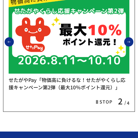
前のスライドを表示
次
せたがやPay「物価高に負けるな！せたがやくらし応
援キャンペーン第2弾（最大10％ポイント還元）」
2
STOP
4