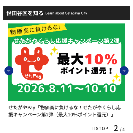
世田谷区を知る
前のスライドを表示
次
せたがやPay「物価高に負けるな！せたがやくらし応
援キャンペーン第2弾（最大10％ポイント還元）」
2
STOP
4