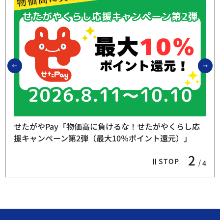
前のスライドを表示
次
せたがやPay「物価高に負けるな！せたがやくらし応
援キャンペーン第2弾（最大10％ポイント還元）」
2
STOP
4