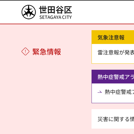
世田谷区
気象注意報
緊急情報
雷注意報が発
熱中症警戒ア
熱中症警戒アラ
災害に関する