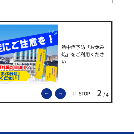
熱中症予防「お休み
処」をご利用くださ
い
2
前のスライドを表示
次のスライドを表示
STOP
4