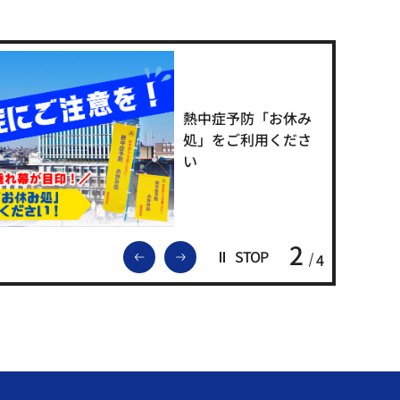
熱中症予防「お休み
処」をご利用くださ
い
2
前のスライドを表示
次のスライドを表示
STOP
4