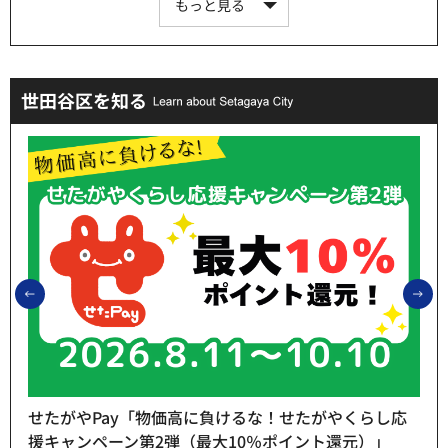
もっと見る
世田谷区を知る
前のスライドを表示
次
せたがやPay「物価高に負けるな！せたがやくらし応
援キャンペーン第2弾（最大10％ポイント還元）」