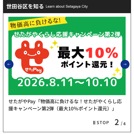
世田谷区を知る
前のスライドを表示
次
せたがやPay「物価高に負けるな！せたがやくらし応
援キャンペーン第2弾（最大10％ポイント還元）」
2
STOP
4