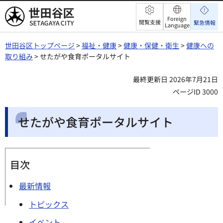
世田谷区
Foreign
閲覧支援
緊急情報
Language
世田谷区トップページ
>
福祉・健康
>
健康・保健・衛生
>
健康への
取り組み
> せたがや食育ポータルサイト
最終更新日 2026年7月21日
ページID 3000
せたがや食育ポータルサイト
目次
最新情報
トピックス
イベント