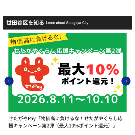
世田谷区を知る
前のスライドを表示
次
せたがやPay「物価高に負けるな！せたがやくらし応
援キャンペーン第2弾（最大10％ポイント還元）」