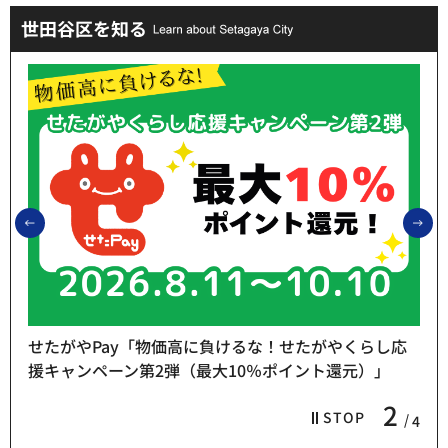
世田谷区を知る
前のスライドを表示
次
せたがやPay「物価高に負けるな！せたがやくらし応
援キャンペーン第2弾（最大10％ポイント還元）」
2
STOP
4