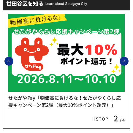
世田谷区を知る
前のスライドを表示
次
せたがやPay「物価高に負けるな！せたがやくらし応
援キャンペーン第2弾（最大10％ポイント還元）」
2
STOP
4